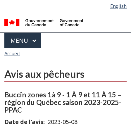
Sélection
English
Skip
Passer
de
to
à
main
la
la
content
version
langue
HTML
Menu
MAIN
MENU
simplifiée
You
Accueil
are
here
Avis aux pêcheurs
Buccin zones 1à 9 - 1 À 9 et 11 À 15 –
région du Québec saison 2023-2025-
PPAC
Date de l'avis
2023-05-08