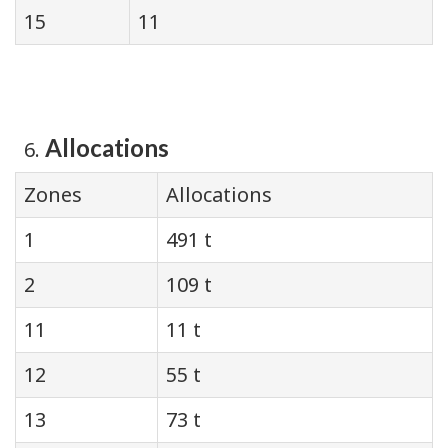
15
11
Allocations
Zones
Allocations
1
491 t
2
109 t
11
11 t
12
55 t
13
73 t